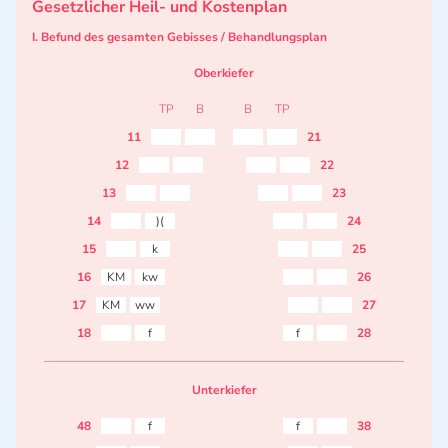
Gesetzlicher Heil- und Kostenplan
I. Befund des gesamten Gebisses / Behandlungsplan
Oberkiefer
TP
B
B
TP
11
21
12
22
13
23
14
)(
24
15
k
25
16
KM
kw
26
17
KM
ww
27
18
f
f
28
Unterkiefer
48
f
f
38