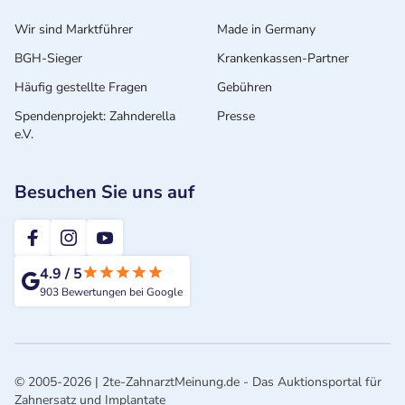
Wir sind Marktführer
Made in Germany
BGH-Sieger
Krankenkassen-Partner
Häufig gestellte Fragen
Gebühren
Spendenprojekt: Zahnderella
Presse
e.V.
Besuchen Sie uns auf
2te-ZahnarztMeinung
4.9
/
5
903
Bewertungen bei Google
© 2005-2026 | 2te-ZahnarztMeinung.de - Das Auktionsportal für
Zahnersatz und Implantate