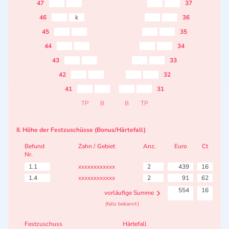
47
37
46
k
36
45
35
44
34
43
33
42
32
41
31
TP
B
B
TP
II. Höhe der Festzuschüsse (Bonus/Härtefall)
Befund
Zahn / Gebiet
Anz.
Euro
Ct
Nr.
1.1
xxxxxxxxxxxx
2
439
16
1.4
xxxxxxxxxxxx
2
91
62
554
16
vorläufige Summe
(falls bekannt)
Festzuschuss
Härtefall