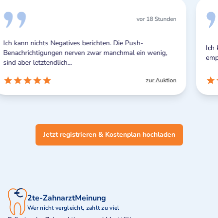
unden
vor 1 Tag
Ich kann diesen Service uneingeschränkt weiter
,
empfehlen.
ktion
zur Auktion
Jetzt registrieren & Kostenplan hochladen
2te-ZahnarztMeinung
Wer nicht vergleicht, zahlt zu viel