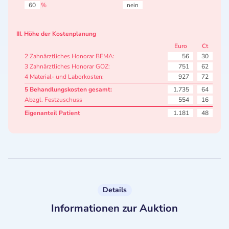
60
%
nein
III. Höhe der Kostenplanung
Euro
Ct
2 Zahnärztliches Honorar BEMA:
56
30
3 Zahnärztliches Honorar GOZ:
751
62
4 Material- und Laborkosten:
927
72
5 Behandlungskosten gesamt:
1.735
64
Abzgl. Festzuschuss
554
16
Eigenanteil Patient
1.181
48
Details
Informationen zur Auktion