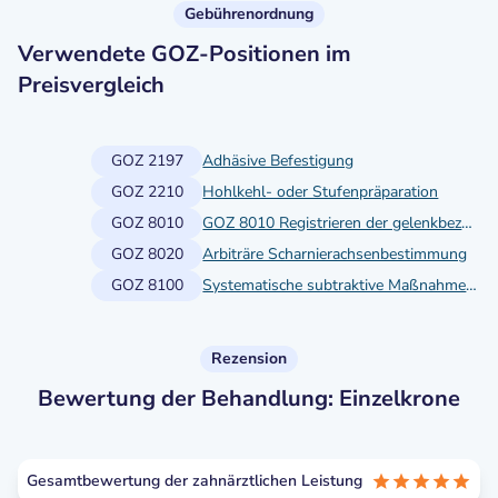
Gebührenordnung
Verwendete GOZ-Positionen im
Preisvergleich
GOZ 2197
Adhäsive Befestigung
GOZ 2210
Hohlkehl- oder Stufenpräparation
GOZ 8010
GOZ 8010 Registrieren der gelenkbezüglichen Zentrallage des Unterkiefers
GOZ 8020
Arbiträre Scharnierachsenbestimmung
GOZ 8100
Systematische subtraktive Maßnahmen am natürlichen Gebiss oder Zahnersatz
Rezension
Bewertung der Behandlung: Einzelkrone
Gesamtbewertung der zahnärztlichen Leistung