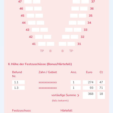
47
37
46
36
45
35
44
34
43
33
42
32
41
31
TP
B
B
TP
II. Höhe der Festzuschüsse (Bonus/Härtefall)
Befund
Zahn / Gebiet
Anz.
Euro
Ct
Nr.
1.1
xxxxxxxxxxxx
1
274
47
1.3
xxxxxxxxxxxx
1
93
71
368
18
vorläufige Summe
(falls bekannt)
Festzuschuss
Härtefall