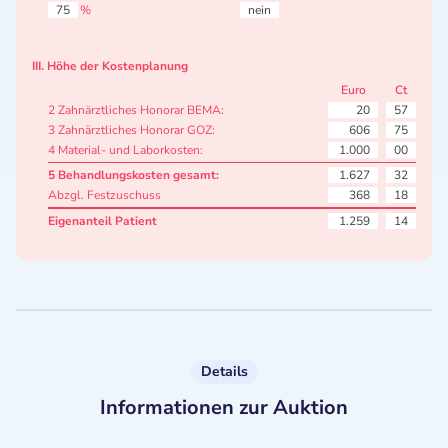
75
%
nein
III. Höhe der Kostenplanung
Euro
Ct
2 Zahnärztliches Honorar BEMA:
20
57
3 Zahnärztliches Honorar GOZ:
606
75
4 Material- und Laborkosten:
1.000
00
5 Behandlungskosten gesamt:
1.627
32
Abzgl. Festzuschuss
368
18
Eigenanteil Patient
1.259
14
Details
Informationen zur Auktion