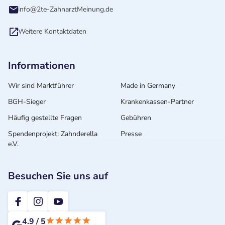
info@2te-ZahnarztMeinung.de
Weitere Kontaktdaten
Informationen
Wir sind Marktführer
Made in Germany
BGH-Sieger
Krankenkassen-Partner
Häufig gestellte Fragen
Gebühren
Spendenprojekt: Zahnderella
Presse
e.V.
Besuchen Sie uns auf
2te-ZahnarztMeinung
4.9
/
5