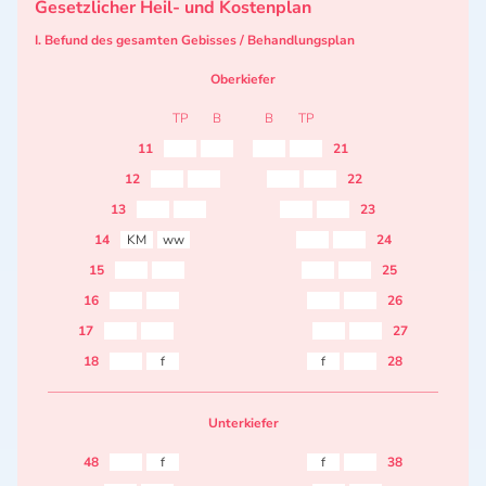
Gesetzlicher Heil- und Kostenplan
I. Befund des gesamten Gebisses / Behandlungsplan
Oberkiefer
TP
B
B
TP
11
21
12
22
13
23
14
KM
ww
24
15
25
16
26
17
27
18
f
f
28
Unterkiefer
48
f
f
38