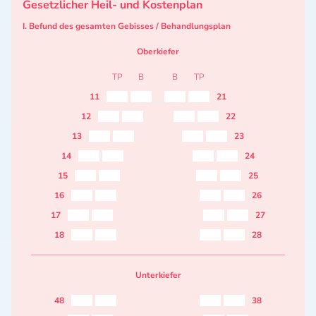
Gesetzlicher Heil- und Kostenplan
I. Befund des gesamten Gebisses / Behandlungsplan
Oberkiefer
TP
B
B
TP
11
21
12
22
13
23
14
24
15
25
16
26
17
27
18
28
Unterkiefer
48
38