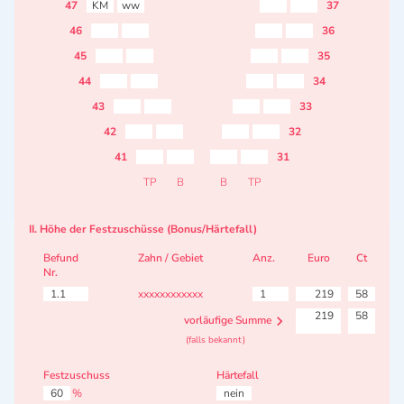
47
KM
ww
37
46
36
45
35
44
34
43
33
42
32
41
31
TP
B
B
TP
II. Höhe der Festzuschüsse (Bonus/Härtefall)
Befund
Zahn / Gebiet
Anz.
Euro
Ct
Nr.
1.1
xxxxxxxxxxxx
1
219
58
219
58
vorläufige Summe
(falls bekannt)
Festzuschuss
Härtefall
60
%
nein