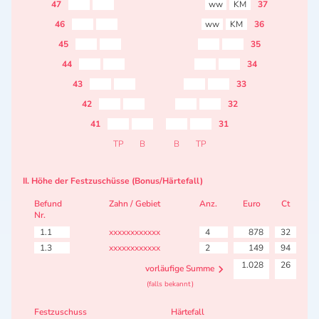
47
ww
KM
37
46
ww
KM
36
45
35
44
34
43
33
42
32
41
31
TP
B
B
TP
II. Höhe der Festzuschüsse (Bonus/Härtefall)
Befund
Zahn / Gebiet
Anz.
Euro
Ct
Nr.
1.1
xxxxxxxxxxxx
4
878
32
1.3
xxxxxxxxxxxx
2
149
94
1.028
26
vorläufige Summe
(falls bekannt)
Festzuschuss
Härtefall