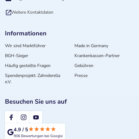
Weitere Kontaktdaten
Informationen
Wir sind Marktführer
Made in Germany
BGH-Sieger
Krankenkassen-Partner
Häufig gestellte Fragen
Gebühren
Spendenprojekt: Zahnderella
Presse
e.V.
Besuchen Sie uns auf
2te-ZahnarztMeinung
4.9
/
5
906
Bewertungen bei Google