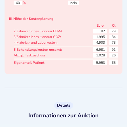
60
%
nein
III. Höhe der Kostenplanung
Euro
Ct
2 Zahnärztliches Honorar BEMA:
82
29
3 Zahnärztliches Honorar GOZ:
1.995
84
4 Material- und Laborkosten:
4.903
78
5 Behandlungskosten gesamt:
6.981
91
Abzgl. Festzuschuss
1.028
26
Eigenanteil Patient
5.953
65
Details
Informationen zur Auktion