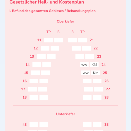
Gesetzlicher Heil- und Kostenplan
I. Befund des gesamten Gebisses / Behandlungsplan
Oberkiefer
TP
B
B
TP
11
21
12
22
13
23
14
ww
KM
24
15
ww
KM
25
16
26
17
27
18
28
Unterkiefer
48
38