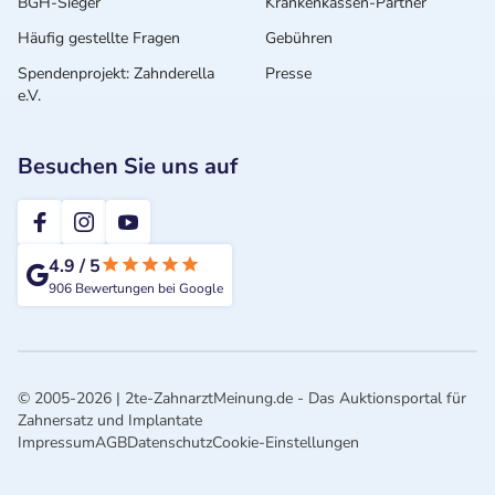
BGH-Sieger
Krankenkassen-Partner
Häufig gestellte Fragen
Gebühren
Spendenprojekt: Zahnderella
Presse
e.V.
Besuchen Sie uns auf
2te-ZahnarztMeinung
4.9
/
5
906
Bewertungen bei Google
© 2005-2026 | 2te-ZahnarztMeinung.de - Das Auktionsportal für
Zahnersatz und Implantate
Impressum
AGB
Datenschutz
Cookie-Einstellungen