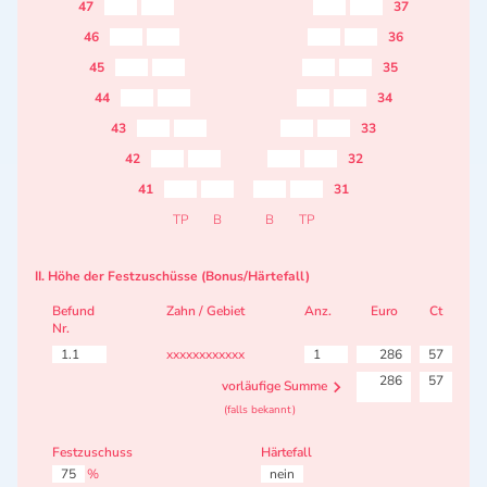
47
37
46
36
45
35
44
34
43
33
42
32
41
31
TP
B
B
TP
II. Höhe der Festzuschüsse (Bonus/Härtefall)
Befund
Zahn / Gebiet
Anz.
Euro
Ct
Nr.
1.1
xxxxxxxxxxxx
1
286
57
286
57
vorläufige Summe
(falls bekannt)
Festzuschuss
Härtefall
75
%
nein