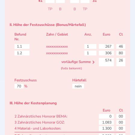
41
31
TP
B
B
TP
II. Höhe der Festzuschüsse (Bonus/Härtefall)
Befund
Zahn / Gebiet
Anz.
Euro
Ct
Nr.
1.1
xxxxxxxxxxxx
1
267
46
1.2
xxxxxxxxxxxx
1
306
80
574
26
vorläufige Summe
(falls bekannt)
Festzuschuss
Härtefall
70
%
nein
III. Höhe der Kostenplanung
Euro
Ct
2 Zahnärztliches Honorar BEMA:
0
00
3 Zahnärztliches Honorar GOZ:
1.083
00
4 Material- und Laborkosten:
1.300
00