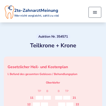
2te-ZahnarztMeinung
Wer nicht vergleicht, zahlt zu viel
Auktion Nr. 354571
Teilkrone + Krone
Gesetzlicher Heil- und Kostenplan
I. Befund des gesamten Gebisses / Behandlungsplan
Oberkiefer
TP
B
B
TP
11
21
12
22