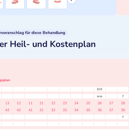
nvoranschlag für diese Behandlung
er Heil- und Kostenplan
gsplan
KM
ww
f
13
12
11
21
22
23
24
25
26
27
28
43
42
41
31
32
33
34
35
36
37
38
f