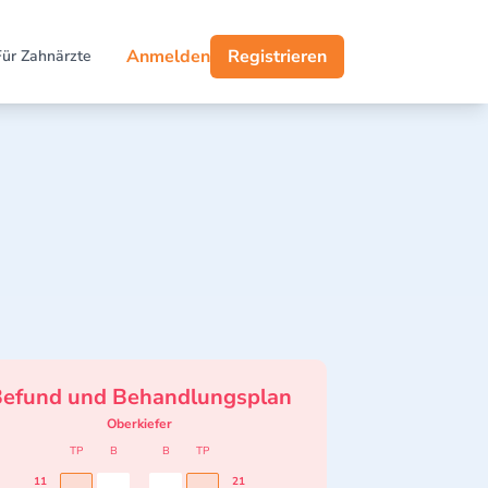
Anmelden
Registrieren
Für Zahnärzte
efund und Behandlungsplan
Oberkiefer
TP
B
B
TP
11
21