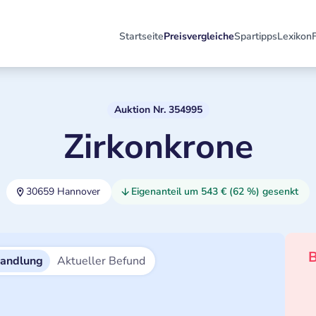
Startseite
Preisvergleiche
Spartipps
Lexikon
Auktion Nr. 354995
Zirkonkrone
30659 Hannover
Eigenanteil um 543 € (62 %) gesenkt
B
handlung
Aktueller Befund