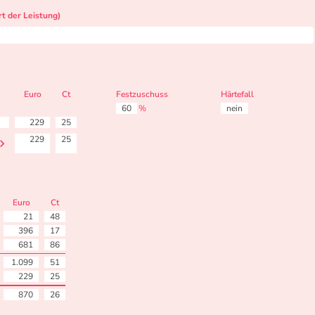
t der Leistung)
Euro
Ct
Festzuschuss
Härtefall
60
%
nein
229
25
229
25
Euro
Ct
21
48
396
17
681
86
1.099
51
229
25
870
26