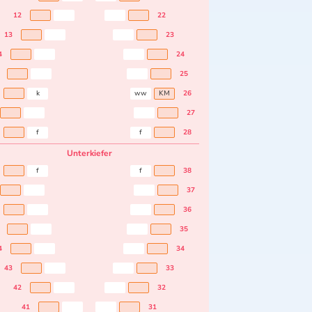
12
22
13
23
4
24
25
k
ww
KM
26
27
f
f
28
Unterkiefer
f
f
38
37
36
35
4
34
43
33
42
32
41
31