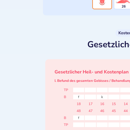
26
Koste
Gesetzlich
Gesetzlicher Heil- und Kostenplan
I. Befund des gesamten Gebisses / Behandlun
TP
B
f
k
18
17
16
15
14
48
47
46
45
44
B
f
TP