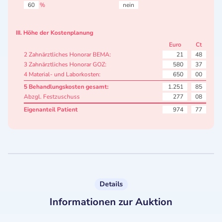
60
%
nein
III. Höhe der Kostenplanung
Euro
Ct
2 Zahnärztliches Honorar BEMA:
21
48
3 Zahnärztliches Honorar GOZ:
580
37
4 Material- und Laborkosten:
650
00
5 Behandlungskosten gesamt:
1.251
85
Abzgl. Festzuschuss
277
08
Eigenanteil Patient
974
77
Details
Informationen zur Auktion