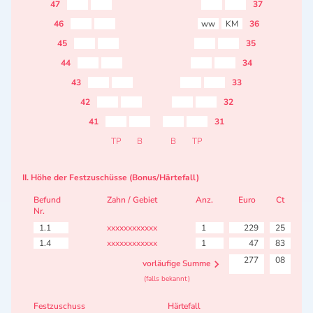
47
37
46
ww
KM
36
45
35
44
34
43
33
42
32
41
31
TP
B
B
TP
II. Höhe der Festzuschüsse (Bonus/Härtefall)
Befund
Zahn / Gebiet
Anz.
Euro
Ct
Nr.
1.1
xxxxxxxxxxxx
1
229
25
1.4
xxxxxxxxxxxx
1
47
83
277
08
vorläufige Summe
(falls bekannt)
Festzuschuss
Härtefall