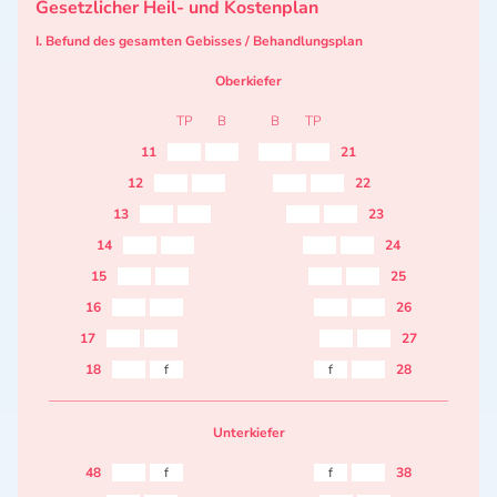
Gesetzlicher Heil- und Kostenplan
I. Befund des gesamten Gebisses / Behandlungsplan
Oberkiefer
TP
B
B
TP
11
21
12
22
13
23
14
24
15
25
16
26
17
27
18
f
f
28
Unterkiefer
48
f
f
38