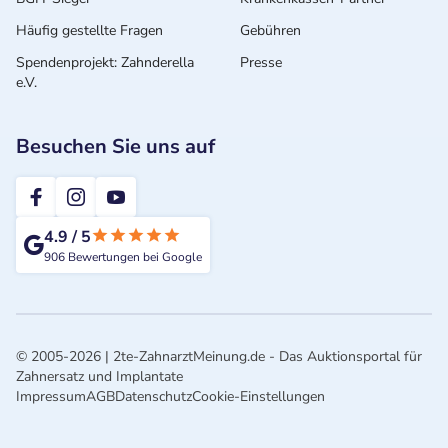
Häufig gestellte Fragen
Gebühren
Spendenprojekt: Zahnderella
Presse
e.V.
Besuchen Sie uns auf
2te-ZahnarztMeinung
4.9
/
5
906
Bewertungen bei Google
© 2005-2026 | 2te-ZahnarztMeinung.de - Das Auktionsportal für
Zahnersatz und Implantate
Impressum
AGB
Datenschutz
Cookie-Einstellungen