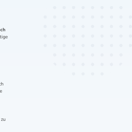
ach
tige
ch
ne
 zu