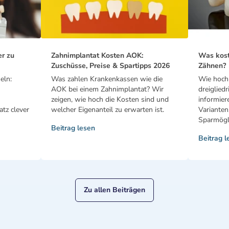
er zu
Zahnimplantat Kosten AOK:
Was kost
Zuschüsse, Preise & Spartipps 2026
Zähnen?
eln:
Was zahlen Krankenkassen wie die
Wie hoch 
AOK bei einem Zahnimplantat? Wir
dreiglied
zeigen, wie hoch die Kosten sind und
informier
tz clever
welcher Eigenanteil zu erwarten ist.
Varianten
Sparmögli
Beitrag lesen
Beitrag l
Zu allen Beiträgen