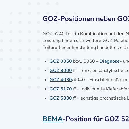
GOZ-Positionen neben GO
GOZ 5240 tritt
in Kombination mit den
Leistung finden sich weitere GOZ-Positio
Teilprothesenherstellung handelt es sich
GOZ 0050
bzw. 0060 –
Diagnose
- u
GOZ 8000
ff – funktionsanalytische L
GOZ 4030
/4040 – Einschleifmaßnahm
GOZ 5170
ff – individuelle Kieferab
GOZ 5000
ff – sonstige prothetische
BEMA
-Position für GOZ 5