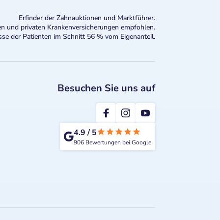
Erfinder der Zahnauktionen und Marktführer.
n und privaten Krankenversicherungen empfohlen.
sse der Patienten im Schnitt 56 % vom Eigenanteil.
Besuchen Sie uns auf
2te-ZahnarztMeinung
4.9
/
5
906
Bewertungen bei Google