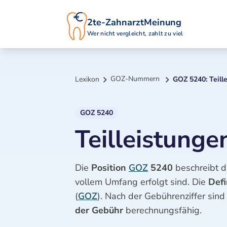
2te-ZahnarztMeinung
Wer nicht vergleicht, zahlt zu viel
GOZ-Nummern
Lexikon
GOZ 5240: Teill
GOZ 5240
Teilleistung
Die
Position
GOZ
5240
beschreibt d
vollem Umfang erfolgt sind. Die
Def
(
GOZ
). Nach der Gebührenziffer si
der Gebühr
berechnungsfähig.