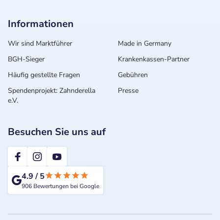
Informationen
Wir sind Marktführer
Made in Germany
BGH-Sieger
Krankenkassen-Partner
Häufig gestellte Fragen
Gebühren
Spendenprojekt: Zahnderella
Presse
e.V.
Besuchen Sie uns auf
2te-ZahnarztMeinung
4.9
/
5
906
Bewertungen bei Google