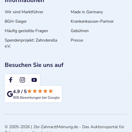
Informationen
Wir sind Marktführer
Made in Germany
BGH-Sieger
Krankenkassen-Partner
Häufig gestellte Fragen
Gebühren
Spendenprojekt: Zahnderella
Presse
e.V.
Besuchen Sie uns auf
2te-ZahnarztMeinung
4.9
/
5
906
Bewertungen bei Google
© 2005-2026 | 2te-ZahnarztMeinung.de - Das Auktionsportal für