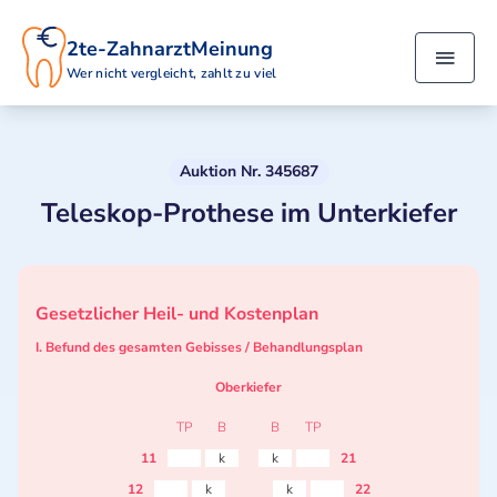
2te-ZahnarztMeinung
Wer nicht vergleicht, zahlt zu viel
Auktion Nr. 345687
Teleskop-Prothese im Unterkiefer
Gesetzlicher Heil- und Kostenplan
I. Befund des gesamten Gebisses / Behandlungsplan
Oberkiefer
TP
B
B
TP
11
k
k
21
12
k
k
22