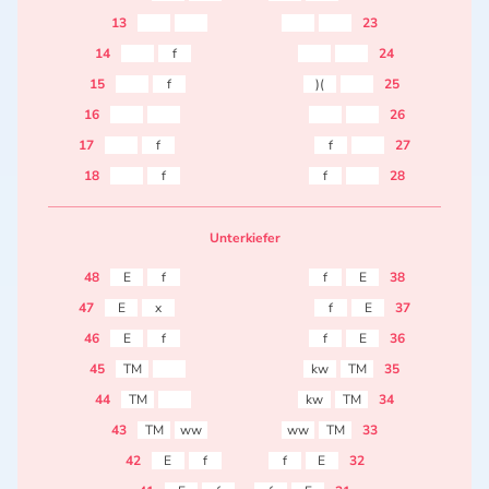
13
23
14
f
24
15
f
)(
25
16
26
17
f
f
27
18
f
f
28
Unterkiefer
48
E
f
f
E
38
47
E
x
f
E
37
46
E
f
f
E
36
45
TM
kw
TM
35
44
TM
kw
TM
34
43
TM
ww
ww
TM
33
42
E
f
f
E
32