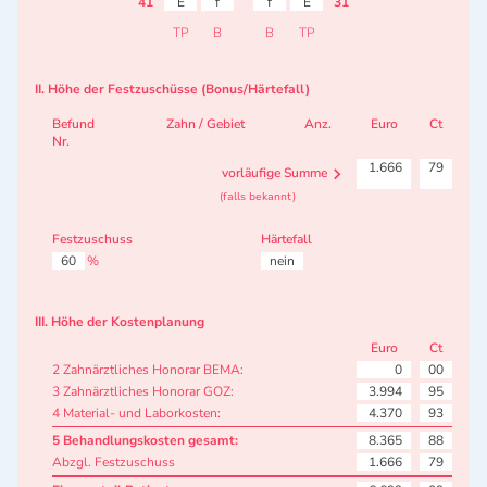
41
E
f
f
E
31
TP
B
B
TP
II. Höhe der Festzuschüsse (Bonus/Härtefall)
Befund
Zahn / Gebiet
Anz.
Euro
Ct
Nr.
1.666
79
vorläufige Summe
(falls bekannt)
Festzuschuss
Härtefall
60
%
nein
III. Höhe der Kostenplanung
Euro
Ct
2 Zahnärztliches Honorar BEMA:
0
00
3 Zahnärztliches Honorar GOZ:
3.994
95
4 Material- und Laborkosten:
4.370
93
5 Behandlungskosten gesamt:
8.365
88
Abzgl. Festzuschuss
1.666
79