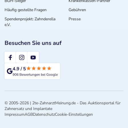
BGH-Sieger
Krankenkassen-Partner
Häufig gestellte Fragen
Gebühren
Spendenprojekt: Zahnderella
Presse
e.V.
Besuchen Sie uns auf
2te-ZahnarztMeinung
4.9
/
5
906
Bewertungen bei Google
© 2005-2026 | 2te-ZahnarztMeinung.de - Das Auktionsportal für
Zahnersatz und Implantate
Impressum
AGB
Datenschutz
Cookie-Einstellungen