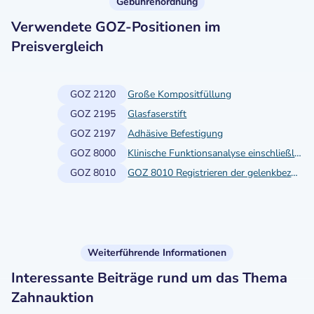
Gebührenordnung
Verwendete GOZ-Positionen im
Preisvergleich
GOZ 2120
Große Kompositfüllung
GOZ 2195
Glasfaserstift
GOZ 2197
Adhäsive Befestigung
GOZ 8000
Klinische Funktionsanalyse einschließlich Dokumentation
GOZ 8010
GOZ 8010 Registrieren der gelenkbezüglichen Zentrallage des Unterkiefers
Weiterführende Informationen
Interessante Beiträge rund um das Thema
Zahnauktion