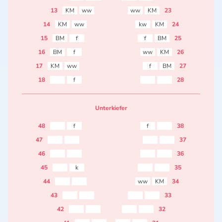
13
KM
ww
ww
KM
23
14
KM
ww
kw
KM
24
15
BM
f
f
BM
25
16
BM
f
ww
KM
26
17
KM
ww
f
BM
27
18
f
28
Unterkiefer
48
f
f
38
47
37
46
36
45
k
35
44
ww
KM
34
43
33
42
32