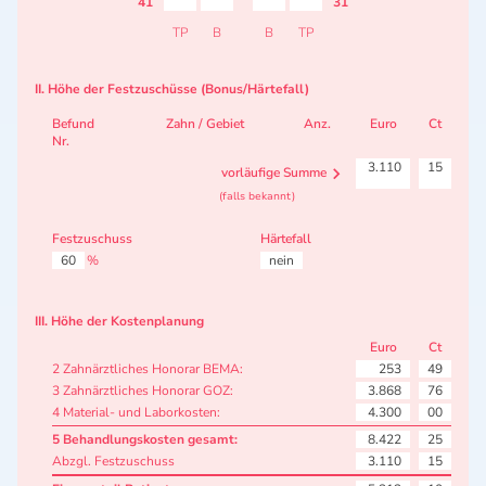
41
31
TP
B
B
TP
II. Höhe der Festzuschüsse (Bonus/Härtefall)
Befund
Zahn / Gebiet
Anz.
Euro
Ct
Nr.
3.110
15
vorläufige Summe
(falls bekannt)
Festzuschuss
Härtefall
60
%
nein
III. Höhe der Kostenplanung
Euro
Ct
2 Zahnärztliches Honorar BEMA:
253
49
3 Zahnärztliches Honorar GOZ:
3.868
76
4 Material- und Laborkosten:
4.300
00
5 Behandlungskosten gesamt:
8.422
25
Abzgl. Festzuschuss
3.110
15