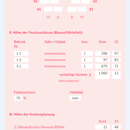
42
32
41
31
TP
B
B
TP
II. Höhe der Festzuschüsse (Bonus/Härtefall)
Befund
Zahn / Gebiet
Anz.
Euro
Ct
Nr.
1.1
xxxxxxxxxxxx
1
286
57
1.3
xxxxxxxxxxxx
1
97
83
3.1
xxxxxxxxxxxx
1
675
72
1.060
12
vorläufige Summe
(falls bekannt)
Festzuschuss
Härtefall
75
%
nein
III. Höhe der Kostenplanung
Euro
Ct
2 Zahnärztliches Honorar BEMA:
21
48