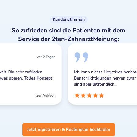
Kundenstimmen
So zufrieden sind die Patienten mit dem
Service der 2ten-ZahnarztMeinung:
 Tagen
vor 3 Tagen
Ich kann nichts Negatives berichten. Die Push-
ept
Benachrichtigungen nerven zwar manchmal ein wenig,
sind aber letztendlich...
uktion
zur Auktion
Jetzt registrieren & Kostenplan hochladen