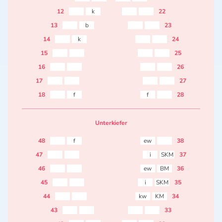
12
k
22
13
b
23
14
k
24
15
25
16
26
17
27
18
f
f
28
Unterkiefer
48
f
ew
38
47
i
SKM
37
46
ew
BM
36
45
i
SKM
35
44
kw
KM
34
43
33