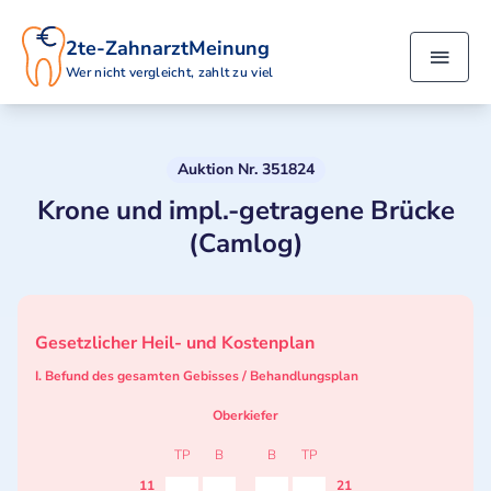
2te-ZahnarztMeinung
Wer nicht vergleicht, zahlt zu viel
Auktion Nr. 351824
Krone und impl.-getragene Brücke
(Camlog)
Gesetzlicher Heil- und Kostenplan
I. Befund des gesamten Gebisses / Behandlungsplan
Oberkiefer
TP
B
B
TP
11
21