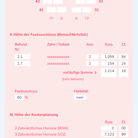
42
32
41
31
TP
B
B
TP
II. Höhe der Festzuschüsse (Bonus/Härtefall)
Befund
Zahn / Gebiet
Anz.
Euro
Ct
Nr.
2.1
xxxxxxxxxxxx
2
1.059
94
2.7
xxxxxxxxxxxx
2
154
24
1.214
18
vorläufige Summe
(falls bekannt)
Festzuschuss
Härtefall
60
%
nein
III. Höhe der Kostenplanung
Euro
Ct
2 Zahnärztliches Honorar BEMA:
0
00
3 Zahnärztliches Honorar GOZ:
7.123
99