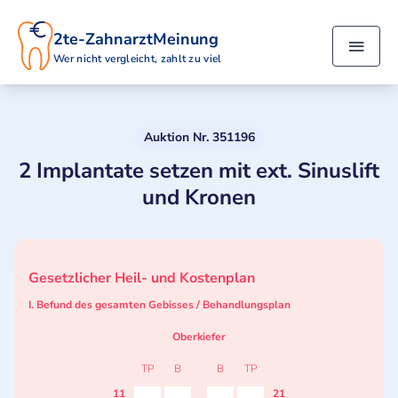
2te-ZahnarztMeinung
Wer nicht vergleicht, zahlt zu viel
Auktion Nr. 351196
2 Implantate setzen mit ext. Sinuslift
und Kronen
Gesetzlicher Heil- und Kostenplan
I. Befund des gesamten Gebisses / Behandlungsplan
Oberkiefer
TP
B
B
TP
11
21