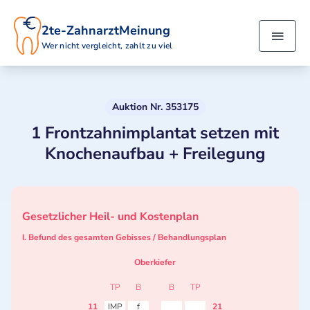
2te-ZahnarztMeinung
Wer nicht vergleicht, zahlt zu viel
Auktion Nr. 353175
1 Frontzahnimplantat setzen mit
Knochenaufbau + Freilegung
Gesetzlicher Heil- und Kostenplan
I. Befund des gesamten Gebisses / Behandlungsplan
Oberkiefer
TP
B
B
TP
11
IMP
f
21