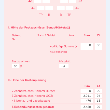
42
32
41
31
TP
B
B
TP
II. Höhe der Festzuschüsse (Bonus/Härtefall)
Befund
Zahn / Gebiet
Anz.
Euro
Ct
Nr.
0
00
vorläufige Summe
(falls bekannt)
Festzuschuss
Härtefall
60
%
nein
III. Höhe der Kostenplanung
Euro
Ct
2 Zahnärztliches Honorar BEMA:
0
00
3 Zahnärztliches Honorar GOZ:
2.011
94
4 Material- und Laborkosten:
476
15
5 Behandlungskosten gesamt:
2.488
09