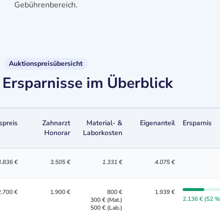
Gebührenbereich.
Auktionspreisübersicht
Ersparnisse im Überblick
spreis
Zahnarzt
Material- &
Eigenanteil
Ersparnis
Honorar
Laborkosten
4.836 €
3.505 €
1.331 €
4.075 €
2.700 €
1.900 €
800 €
1.939 €
2.136 € (52 %
300 € (Mat.)
500 € (Lab.)