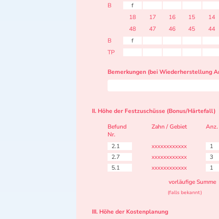
B
f
18
17
16
15
14
48
47
46
45
44
B
f
TP
Bemerkungen (bei Wiederherstellung Ar
II. Höhe der Festzuschüsse (Bonus/Härtefall)
Befund
Zahn / Gebiet
Anz.
Nr.
2.1
xxxxxxxxxxxx
1
2.7
xxxxxxxxxxxx
3
5.1
xxxxxxxxxxxx
1
vorläufige Summe
(falls bekannt)
III. Höhe der Kostenplanung