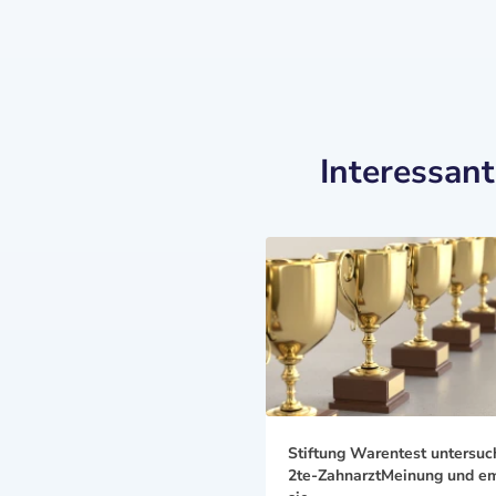
Interessan
Stiftung Warentest untersuc
2te-ZahnarztMeinung und em