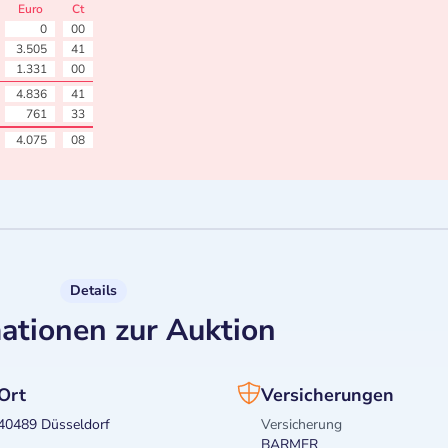
Euro
Ct
0
00
3.505
41
1.331
00
4.836
41
761
33
4.075
08
Details
ationen zur Auktion
Ort
Versicherungen
40489 Düsseldorf
Versicherung
BARMER