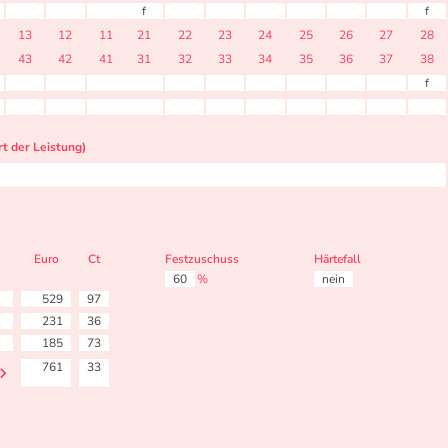
f
f
13
12
11
21
22
23
24
25
26
27
28
43
42
41
31
32
33
34
35
36
37
38
f
t der Leistung)
Euro
Ct
Festzuschuss
Härtefall
60
%
nein
529
97
231
36
185
73
761
33