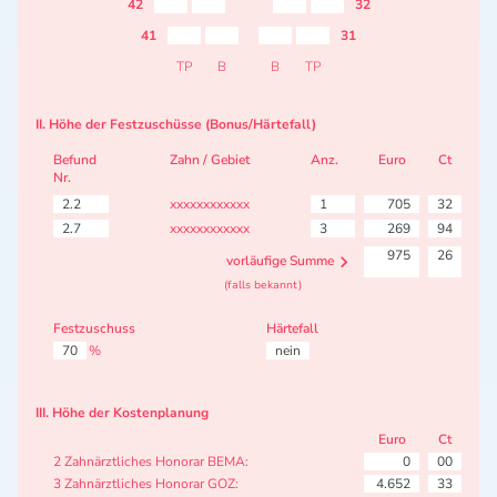
42
32
41
31
TP
B
B
TP
II. Höhe der Festzuschüsse (Bonus/Härtefall)
Befund
Zahn / Gebiet
Anz.
Euro
Ct
Nr.
2.2
xxxxxxxxxxxx
1
705
32
2.7
xxxxxxxxxxxx
3
269
94
975
26
vorläufige Summe
(falls bekannt)
Festzuschuss
Härtefall
70
%
nein
III. Höhe der Kostenplanung
Euro
Ct
2 Zahnärztliches Honorar BEMA:
0
00
3 Zahnärztliches Honorar GOZ:
4.652
33