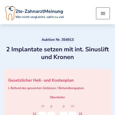
2te-ZahnarztMeinung
Wer nicht vergleicht, zahlt zu viel
Auktion Nr. 354913
2 Implantate setzen mit int. Sinuslift
und Kronen
Gesetzlicher Heil- und Kostenplan
I. Befund des gesamten Gebisses / Behandlungsplan
Oberkiefer
TP
B
B
TP
11
21