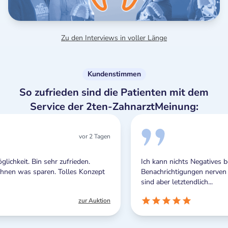
Zu den Interviews in voller Länge
Kundenstimmen
So zufrieden sind die Patienten mit dem
Service der 2ten-ZahnarztMeinung:
 Tagen
vor 2 Tagen
Ich kann nichts Negatives berichten. Die Push-
ept
Benachrichtigungen nerven zwar manchmal ein wenig,
sind aber letztendlich...
uktion
zur Auktion