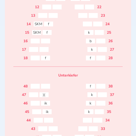
12
22
13
23
14
SKM
f
24
15
SKM
f
k
25
16
b
26
17
k
27
18
f
f
28
Unterkiefer
48
f
38
47
)(
k
37
46
ik
k
36
45
ik
k
35
44
34
43
33