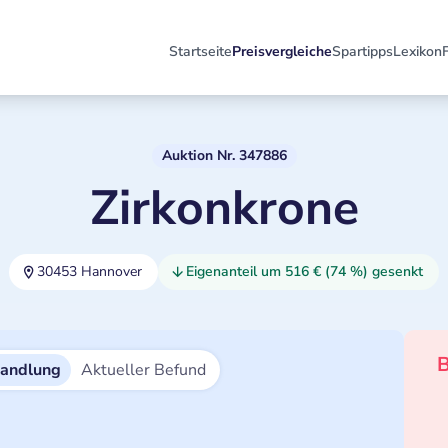
Startseite
Preisvergleiche
Spartipps
Lexikon
Auktion Nr. 347886
Zirkonkrone
30453 Hannover
Eigenanteil um 516 € (74 %) gesenkt
B
handlung
Aktueller Befund