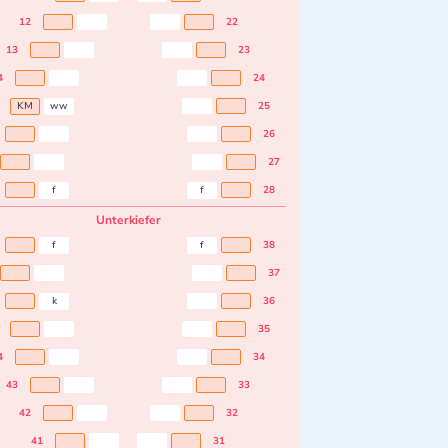
12
22
13
23
4
24
KM
ww
25
26
27
f
f
28
Unterkiefer
f
f
38
37
k
36
35
4
34
43
33
42
32
41
31