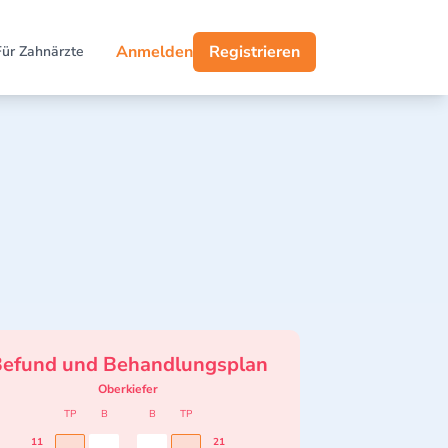
Anmelden
Registrieren
Für Zahnärzte
efund und Behandlungsplan
Oberkiefer
TP
B
B
TP
11
21