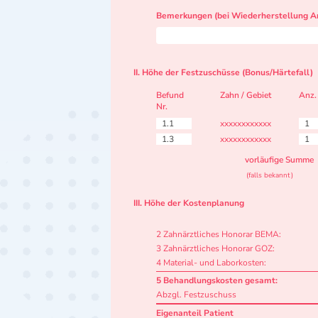
Bemerkungen (bei Wiederherstellung Ar
II. Höhe der Festzuschüsse (Bonus/Härtefall)
Befund
Zahn / Gebiet
Anz.
Nr.
1.1
xxxxxxxxxxxx
1
1.3
xxxxxxxxxxxx
1
vorläufige Summe
(falls bekannt)
III. Höhe der Kostenplanung
2 Zahnärztliches Honorar BEMA:
3 Zahnärztliches Honorar GOZ:
4 Material- und Laborkosten:
5 Behandlungskosten gesamt:
Abzgl. Festzuschuss
Eigenanteil Patient