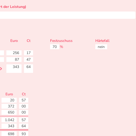
t der Leistung)
Euro
Ct
Festzuschuss
Härtefall
70
%
nein
256
17
87
47
343
64
Euro
Ct
20
57
372
00
650
00
1.042
57
343
64
698
93