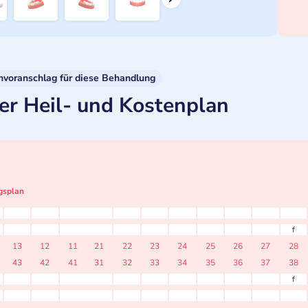
nvoranschlag für diese Behandlung
er Heil- und Kostenplan
gsplan
f
13
12
11
21
22
23
24
25
26
27
28
43
42
41
31
32
33
34
35
36
37
38
f