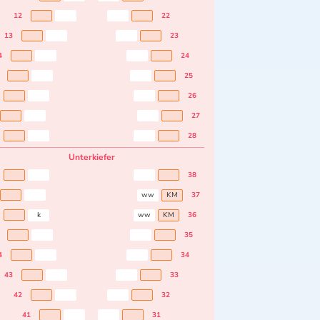
12
22
13
23
4
24
25
26
27
28
Unterkiefer
38
ww
KM
37
k
ww
KM
36
35
4
34
43
33
42
32
41
31