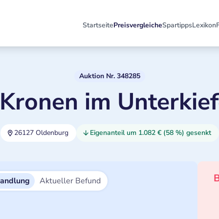
Startseite
Preisvergleiche
Spartipps
Lexikon
Auktion Nr. 348285
 Kronen im Unterkief
26127 Oldenburg
Eigenanteil um 1.082 € (58 %) gesenkt
B
handlung
Aktueller Befund