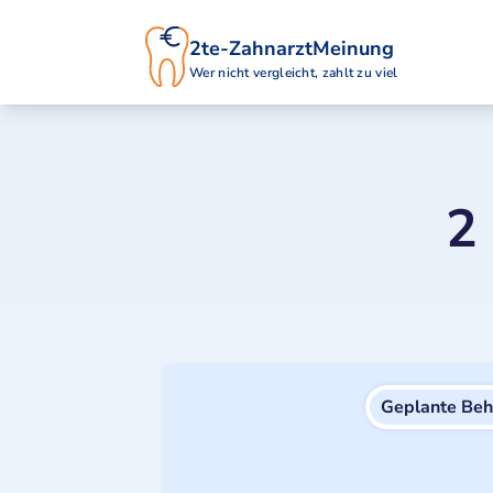
2te-ZahnarztMeinung
Wer nicht vergleicht, zahlt zu viel
2
Geplante Be