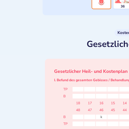
36
Koste
Gesetzlich
Gesetzlicher Heil- und Kostenplan
I. Befund des gesamten Gebisses / Behandlun
TP
B
18
17
16
15
14
48
47
46
45
44
B
k
TP