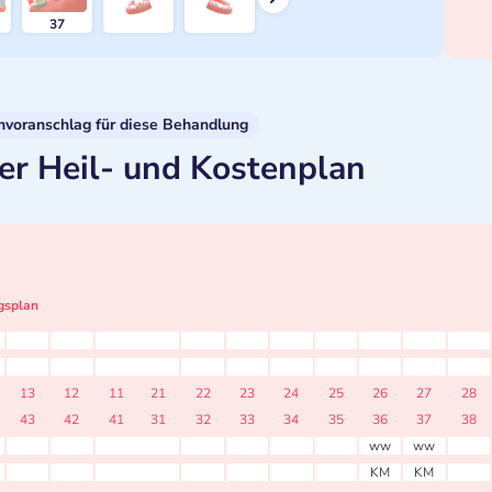
37
nvoranschlag für diese Behandlung
er Heil- und Kostenplan
gsplan
13
12
11
21
22
23
24
25
26
27
28
43
42
41
31
32
33
34
35
36
37
38
ww
ww
KM
KM