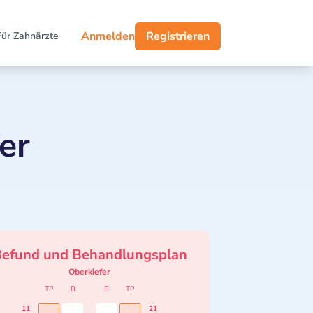
Anmelden
Registrieren
Für Zahnärzte
er
efund und Behandlungsplan
Oberkiefer
TP
B
B
TP
11
21