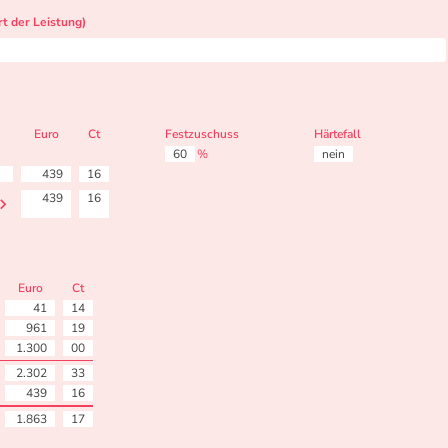
t der Leistung)
Euro
Ct
Festzuschuss
Härtefall
60
%
nein
439
16
439
16
Euro
Ct
41
14
961
19
1.300
00
2.302
33
439
16
1.863
17