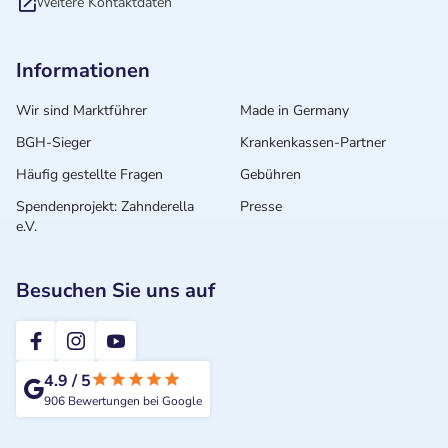
Weitere Kontaktdaten
Informationen
Wir sind Marktführer
Made in Germany
BGH-Sieger
Krankenkassen-Partner
Häufig gestellte Fragen
Gebühren
Spendenprojekt: Zahnderella
Presse
e.V.
Besuchen Sie uns auf
2te-ZahnarztMeinung
4.9
/
5
906
Bewertungen bei Google