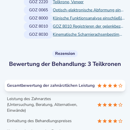
GOZ 2220
Teilkrone, Veneer
GOZ 0065
Optisch-elektronische Abformung einschließlich vorbereitender Maßnahmen, einfache digitale Bissregistrierung und Archivierung, je Kieferhälfte oder Frontzahnbereich
GOZ 8000
Klinische Funktionsanalyse einschließlich Dokumentation
GOZ 8010
GOZ 8010 Registrieren der gelenkbezüglichen Zentrallage des Unterkiefers
GOZ 8030
Kinematische Scharnierachsenbestimmung
Rezension
Bewertung der Behandlung: 3 Teilkronen
Gesamtbewertung der zahnärztlichen Leistung
Leistung des Zahnarztes
(Untersuchung, Beratung, Alternativen,
Einwände)
Einhaltung des Behandlungspreises