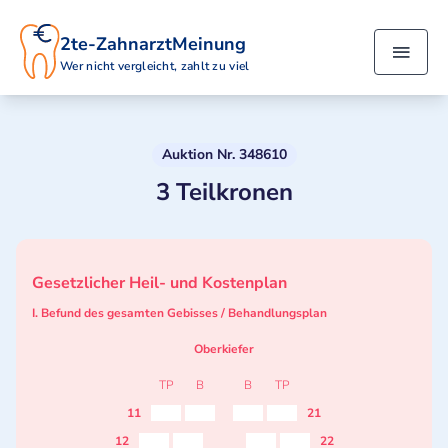
2te-ZahnarztMeinung
Wer nicht vergleicht, zahlt zu viel
Auktion Nr. 348610
3 Teilkronen
Gesetzlicher Heil- und Kostenplan
I. Befund des gesamten Gebisses / Behandlungsplan
Oberkiefer
TP
B
B
TP
11
21
12
22