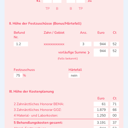
41
31
TP
B
B
TP
II. Höhe der Festzuschüsse (Bonus/Härtefall)
Befund
Zahn / Gebiet
Anz.
Euro
Ct
Nr.
1.2
xxxxxxxxxxxx
3
944
52
944
52
vorläufige Summe
(falls bekannt)
Festzuschuss
Härtefall
75
%
nein
III. Höhe der Kostenplanung
Euro
Ct
2 Zahnärztliches Honorar BEMA:
61
71
3 Zahnärztliches Honorar GOZ:
1.879
66
4 Material- und Laborkosten:
1.250
00
5 Behandlungskosten gesamt:
3.191
37