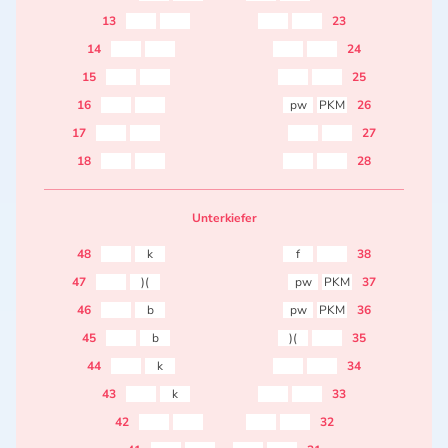
13
23
14
24
15
25
16
pw
PKM
26
17
27
18
28
Unterkiefer
48
k
f
38
47
)(
pw
PKM
37
46
b
pw
PKM
36
45
b
)(
35
44
k
34
43
k
33
42
32