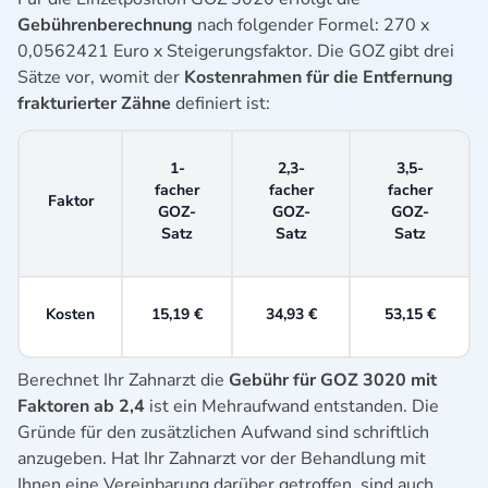
Gebührenberechnung
nach folgender Formel: 270 x
0,0562421 Euro x Steigerungsfaktor. Die GOZ gibt drei
Sätze vor, womit der
Kostenrahmen für die Entfernung
frakturierter Zähne
definiert ist:
1-
2,3-
3,5-
facher
facher
facher
Faktor
GOZ-
GOZ-
GOZ-
Satz
Satz
Satz
Kosten
15,19 €
34,93 €
53,15 €
Berechnet Ihr Zahnarzt die
Gebühr für GOZ 3020 mit
Faktoren ab 2,4
ist ein Mehraufwand entstanden. Die
Gründe für den zusätzlichen Aufwand sind schriftlich
anzugeben. Hat Ihr Zahnarzt vor der Behandlung mit
Ihnen eine Vereinbarung darüber getroffen, sind auch