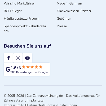
Wir sind Marktführer
Made in Germany
BGH-Sieger
Krankenkassen-Partner
Häufig gestellte Fragen
Gebühren
Spendenprojekt: Zahnderella
Presse
e.V.
Besuchen Sie uns auf
2te-ZahnarztMeinung
4.9
/
5
906
Bewertungen bei Google
© 2005-2026 | 2te-ZahnarztMeinung.de - Das Auktionsportal für
Zahnersatz und Implantate
Impressum
AGB
Datenschutz
Cookie-Einstellungen