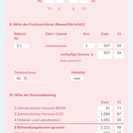
41
31
TP
B
B
TP
II. Höhe der Festzuschüsse (Bonus/Härtefall)
Befund
Zahn / Gebiet
Anz.
Euro
Ct
Nr.
2.1
xxxxxxxxxxxx
1
507
59
507
59
vorläufige Summe
(falls bekannt)
Festzuschuss
Härtefall
60
%
nein
III. Höhe der Kostenplanung
Euro
Ct
2 Zahnärztliches Honorar BEMA:
61
71
3 Zahnärztliches Honorar GOZ:
1.068
87
4 Material- und Laborkosten:
1.092
00
5 Behandlungskosten gesamt:
2.222
58