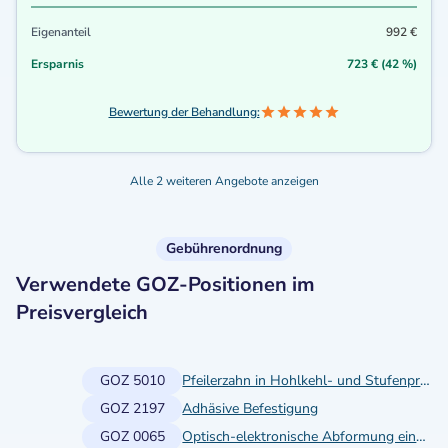
Eigenanteil
992 €
Ersparnis
723 € (42 %)
Bewertung der Behandlung:
Alle 2 weiteren Angebote anzeigen
Gebührenordnung
Verwendete GOZ-Positionen im
Preisvergleich
GOZ 5010
Pfeilerzahn in Hohlkehl- und Stufenpräparation
GOZ 2197
Adhäsive Befestigung
GOZ 0065
Optisch-elektronische Abformung einschließlich vorbereitender Maßnahmen, einfache digitale Bissregistrierung und Archivierung, je Kieferhälfte oder Frontzahnbereich