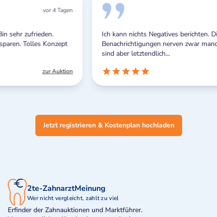
n
vor 5 Tagen
Ich kann nichts Negatives berichten. Die Push-
Benachrichtigungen nerven zwar manchmal ein wenig,
sind aber letztendlich...
n
zur Auktion
Jetzt registrieren & Kostenplan hochladen
2te-ZahnarztMeinung
Wer nicht vergleicht, zahlt zu viel
Erfinder der Zahnauktionen und Marktführer.