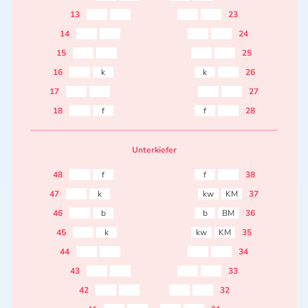
13
23
14
24
15
25
16
k
k
26
17
27
18
f
f
28
Unterkiefer
48
f
f
38
47
k
kw
KM
37
46
b
b
BM
36
45
k
kw
KM
35
44
34
43
33
42
32