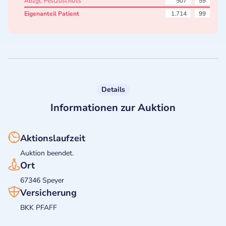
Abzgl. Festzuschuss
507
59
Eigenanteil Patient
1.714
99
Details
Informationen zur Auktion
Aktionslaufzeit
Auktion beendet.
Ort
67346 Speyer
Versicherung
BKK PFAFF