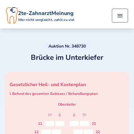
2te-ZahnarztMeinung
Wer nicht vergleicht, zahlt zu viel
Auktion Nr. 348730
Brücke im Unterkiefer
Gesetzlicher Heil- und Kostenplan
I. Befund des gesamten Gebisses / Behandlungsplan
Oberkiefer
TP
B
B
TP
11
21
12
22