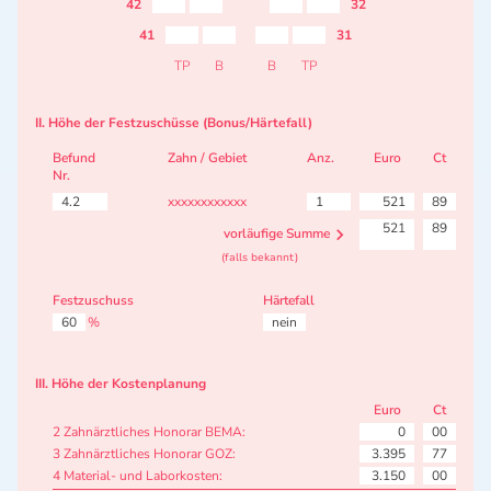
42
32
41
31
TP
B
B
TP
II. Höhe der Festzuschüsse (Bonus/Härtefall)
Befund
Zahn / Gebiet
Anz.
Euro
Ct
Nr.
4.2
xxxxxxxxxxxx
1
521
89
521
89
vorläufige Summe
(falls bekannt)
Festzuschuss
Härtefall
60
%
nein
III. Höhe der Kostenplanung
Euro
Ct
2 Zahnärztliches Honorar BEMA:
0
00
3 Zahnärztliches Honorar GOZ:
3.395
77
4 Material- und Laborkosten:
3.150
00