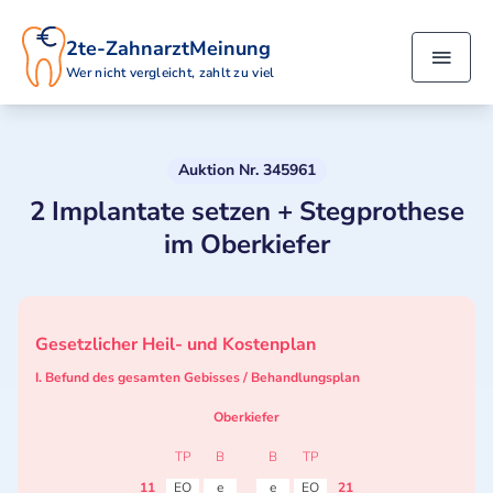
2te-ZahnarztMeinung
Wer nicht vergleicht, zahlt zu viel
Auktion Nr. 345961
2 Implantate setzen + Stegprothese
im Oberkiefer
Gesetzlicher Heil- und Kostenplan
I. Befund des gesamten Gebisses / Behandlungsplan
Oberkiefer
TP
B
B
TP
11
EO
e
e
EO
21