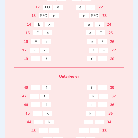
12
EO
e
e
EO
22
13
SEO
e
e
SEO
23
14
E
x
e
E
24
15
E
e
e
E
25
16
E
x
e
E
26
17
E
x
f
E
27
18
f
f
28
Unterkiefer
48
f
f
38
47
f
k
37
46
f
k
36
45
k
k
35
44
k
34
43
33