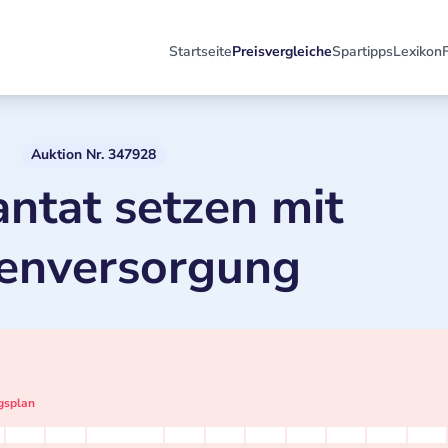
Startseite
Preisvergleiche
Spartipps
Lexikon
Auktion Nr. 347928
antat setzen mit
enversorgung
gsplan