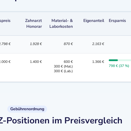
spreis
Zahnarzt
Material- &
Eigenanteil
Ersparnis
Honorar
Laborkosten
2.798 €
1.928 €
870 €
2.163 €
2.000 €
1.400 €
600 €
1.366 €
798 € (37 %)
300 € (Mat.)
300 € (Lab.)
Gebührenordnung
Positionen im Preisvergleich