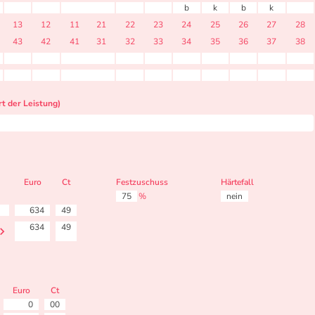
b
k
b
k
13
12
11
21
22
23
24
25
26
27
28
43
42
41
31
32
33
34
35
36
37
38
t der Leistung)
Euro
Ct
Festzuschuss
Härtefall
75
%
nein
634
49
634
49
Euro
Ct
0
00