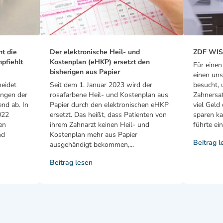
ht die
Der elektronische Heil- und
ZDF WISO
pfiehlt
Kostenplan (eHKP) ersetzt den
Für eine
bisherigen aus Papier
einen uns
eidet
Seit dem 1. Januar 2023 wird der
besucht, 
ungen der
rosafarbene Heil- und Kostenplan aus
Zahnersat
nd ab. In
Papier durch den elektronischen eHKP
viel Geld
022
ersetzt. Das heißt, dass Patienten von
sparen k
en
ihrem Zahnarzt keinen Heil- und
führte ein
nd
Kostenplan mehr aus Papier
Beitrag l
ausgehändigt bekommen,...
Beitrag lesen