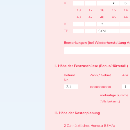
B
k
b
18
17
16
15
14
48
47
46
45
44
B
f
TP
SKM
Bemerkungen (bei Wiederherstellung Ar
II. Höhe der Festzuschüsse (Bonus/Härtefall)
Befund
Zahn / Gebiet
Anz.
Nr.
2.1
xxxxxxxxxxxx
1
vorläufige Summe
(falls bekannt)
III. Höhe der Kostenplanung
2 Zahnärztliches Honorar BEMA: