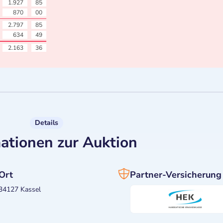
1.927
85
870
00
2.797
85
634
49
2.163
36
Details
ationen zur Auktion
Ort
Partner-Versicherung
34127 Kassel