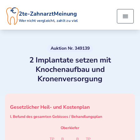
2te-ZahnarztMeinung
Wer nicht vergleicht, zahlt zu viel
Auktion Nr. 349139
2 Implantate setzen mit
Knochenaufbau und
Kronenversorgung
Gesetzlicher Heil- und Kostenplan
I. Befund des gesamten Gebisses / Behandlungsplan
Oberkiefer
TP
B
B
TP