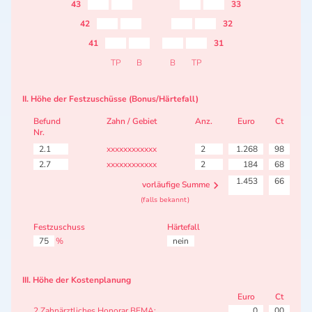
43
33
42
32
41
31
TP
B
B
TP
II. Höhe der Festzuschüsse (Bonus/Härtefall)
Befund
Zahn / Gebiet
Anz.
Euro
Ct
Nr.
2.1
xxxxxxxxxxxx
2
1.268
98
2.7
xxxxxxxxxxxx
2
184
68
1.453
66
vorläufige Summe
(falls bekannt)
Festzuschuss
Härtefall
75
%
nein
III. Höhe der Kostenplanung
Euro
Ct
2 Zahnärztliches Honorar BEMA:
0
00