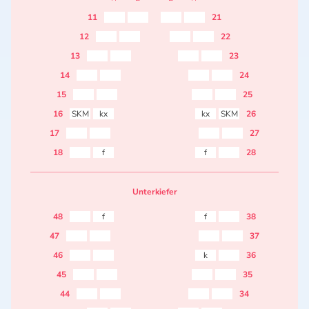
11
21
12
22
13
23
14
24
15
25
16
SKM
kx
kx
SKM
26
17
27
18
f
f
28
Unterkiefer
48
f
f
38
47
37
46
k
36
45
35
44
34