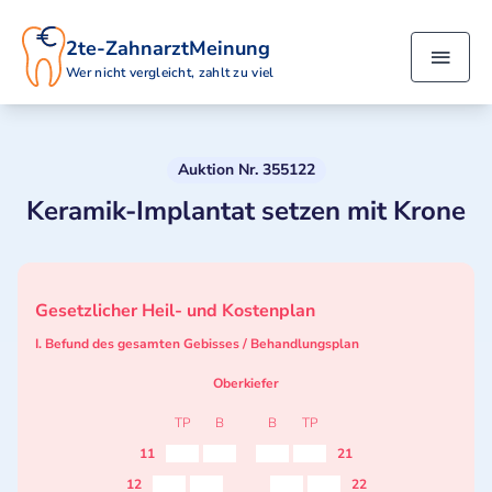
2te-ZahnarztMeinung
Wer nicht vergleicht, zahlt zu viel
Auktion Nr. 355122
Keramik-Implantat setzen mit Krone
Gesetzlicher Heil- und Kostenplan
I. Befund des gesamten Gebisses / Behandlungsplan
Oberkiefer
TP
B
B
TP
11
21
12
22