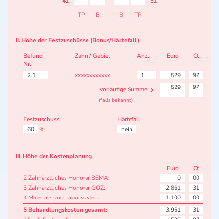
41
31
TP
B
B
TP
II. Höhe der Festzuschüsse (Bonus/Härtefall)
Befund
Zahn / Gebiet
Anz.
Euro
Ct
Nr.
2.1
xxxxxxxxxxxx
1
529
97
529
97
vorläufige Summe
(falls bekannt)
Festzuschuss
Härtefall
60
%
nein
III. Höhe der Kostenplanung
Euro
Ct
2 Zahnärztliches Honorar BEMA:
0
00
3 Zahnärztliches Honorar GOZ:
2.861
31
4 Material- und Laborkosten:
1.100
00
5 Behandlungskosten gesamt:
3.961
31