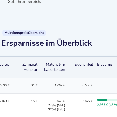
Gebührenbereich.
Auktionspreisübersicht
Ersparnisse im Überblick
spreis
Zahnarzt
Material- &
Eigenanteil
Ersparnis
Honorar
Laborkosten
7.098 €
5.331 €
1.767 €
6.558 €
4.163 €
3.515 €
648 €
3.622 €
2.935 € (45 %
278 € (Mat.)
370 € (Lab.)