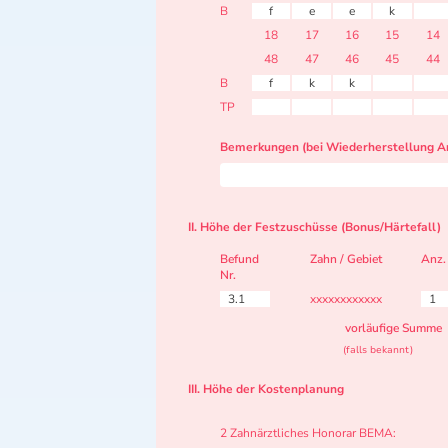
B
f
e
e
k
18
17
16
15
14
48
47
46
45
44
B
f
k
k
TP
Bemerkungen (bei Wiederherstellung Ar
II. Höhe der Festzuschüsse (Bonus/Härtefall)
Befund
Zahn / Gebiet
Anz.
Nr.
3.1
xxxxxxxxxxxx
1
vorläufige Summe
(falls bekannt)
III. Höhe der Kostenplanung
2 Zahnärztliches Honorar BEMA: