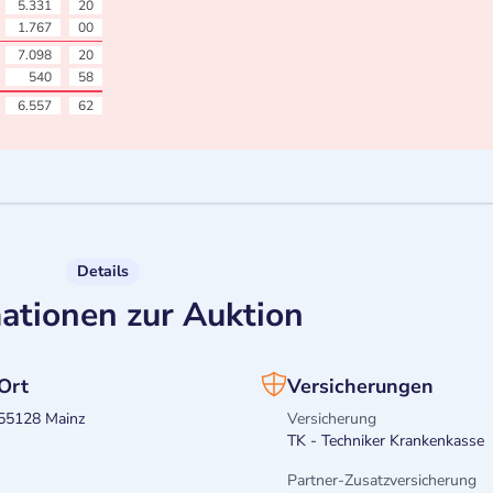
5.331
20
1.767
00
7.098
20
540
58
6.557
62
Details
ationen zur Auktion
Ort
Versicherungen
55128 Mainz
Versicherung
TK - Techniker Krankenkasse
Partner-Zusatzversicherung