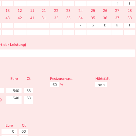
f
f
13
12
11
21
22
23
24
25
26
27
28
43
42
41
31
32
33
34
35
36
37
38
k
b
k
k
f
t der Leistung)
Euro
Ct
Festzuschuss
Härtefall
60
%
nein
540
58
540
58
Euro
Ct
0
00