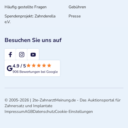
Häufig gestellte Fragen
Gebühren
Spendenprojekt: Zahnderella
Presse
e.V.
Besuchen Sie uns auf
2te-ZahnarztMeinung
4.9
/
5
906
Bewertungen bei Google
© 2005-2026 | 2te-ZahnarztMeinung.de - Das Auktionsportal für
Zahnersatz und Implantate
Impressum
AGB
Datenschutz
Cookie-Einstellungen