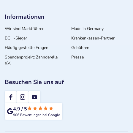
Informationen
Wir sind Marktführer
Made in Germany
BGH-Sieger
Krankenkassen-Partner
Häufig gestellte Fragen
Gebühren
Spendenprojekt: Zahnderella
Presse
e.V.
Besuchen Sie uns auf
2te-ZahnarztMeinung
4.9
/
5
906
Bewertungen bei Google