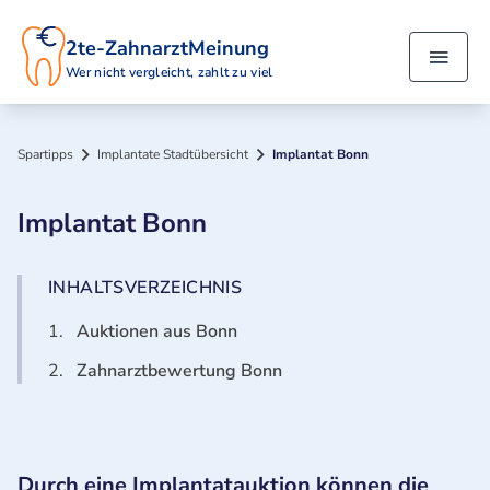
2te-ZahnarztMeinung
Wer nicht vergleicht, zahlt zu viel
Spartipps
Implantate Stadtübersicht
Implantat Bonn
Implantat Bonn
INHALTSVERZEICHNIS
1.
Auktionen aus Bonn
2.
Zahnarztbewertung Bonn
Durch eine Implantatauktion können die