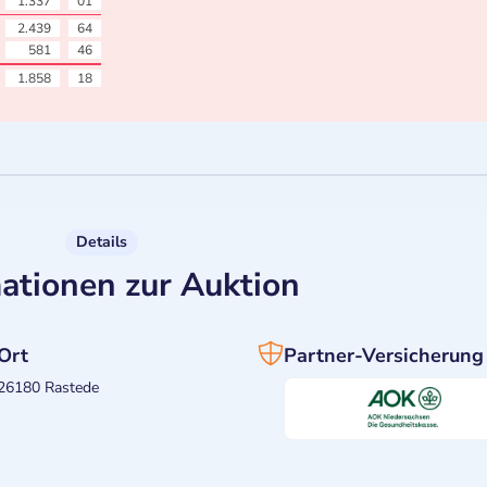
1.337
01
2.439
64
581
46
1.858
18
Details
ationen zur Auktion
Ort
Partner-Versicherung
26180 Rastede