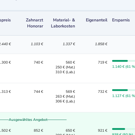
spreis
Zahnarzt
Material- &
Eigenanteil
Ersparnis
Honorar
Laborkosten
2.440 €
1.103 €
1.337 €
1.858 €
1.300 €
740 €
560 €
719 €
1.140 € (61 %
250 € (Mat.)
310 € (Lab.)
1.313 €
744 €
569 €
732 €
1.127 € (61 %
263 € (Mat.)
306 € (Lab.)
Ausgewähltes Angebot
1.502 €
852 €
650 €
921 €
938 € (50 %)