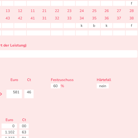
f
13
12
11
21
22
23
24
25
26
27
28
43
42
41
31
32
33
34
35
36
37
38
k
b
k
f
t der Leistung)
Euro
Ct
Festzuschuss
Härtefall
60
%
nein
581
46
Euro
Ct
0
00
1.102
63