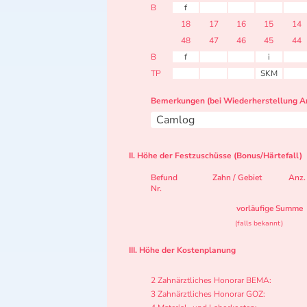
B
f
18
17
16
15
14
48
47
46
45
44
B
f
i
TP
SKM
Bemerkungen (bei Wiederherstellung Ar
Camlog
II. Höhe der Festzuschüsse (Bonus/Härtefall)
Befund
Zahn / Gebiet
Anz.
Nr.
vorläufige Summe
(falls bekannt)
III. Höhe der Kostenplanung
2 Zahnärztliches Honorar BEMA:
3 Zahnärztliches Honorar GOZ: