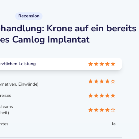
Rezension
andlung: Krone auf ein bereits
tes Camlog Implantat
ztlichen Leistung
ernativen, Einwände)
reises
isteams
heit)
ztes
Ja