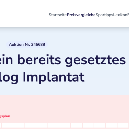
Startseite
Preisvergleiche
Spartipps
Lexikon
Auktion Nr. 345688
in bereits gesetztes
og Implantat
gsplan