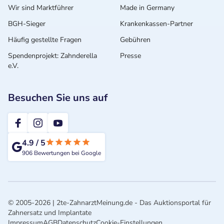
Wir sind Marktführer
Made in Germany
BGH-Sieger
Krankenkassen-Partner
Häufig gestellte Fragen
Gebühren
Spendenprojekt: Zahnderella
Presse
e.V.
Besuchen Sie uns auf
2te-ZahnarztMeinung
4.9
/
5
906
Bewertungen bei Google
© 2005-2026 | 2te-ZahnarztMeinung.de - Das Auktionsportal für
Zahnersatz und Implantate
Impressum
AGB
Datenschutz
Cookie-Einstellungen