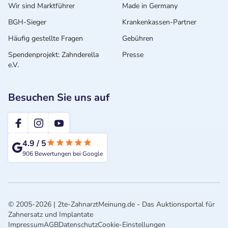
Wir sind Marktführer
Made in Germany
BGH-Sieger
Krankenkassen-Partner
Häufig gestellte Fragen
Gebühren
Spendenprojekt: Zahnderella
Presse
e.V.
Besuchen Sie uns auf
2te-ZahnarztMeinung
4.9
/
5
906
Bewertungen bei Google
© 2005-2026 | 2te-ZahnarztMeinung.de - Das Auktionsportal für
Zahnersatz und Implantate
Impressum
AGB
Datenschutz
Cookie-Einstellungen