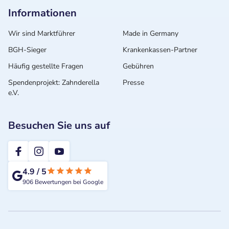
Informationen
Wir sind Marktführer
Made in Germany
BGH-Sieger
Krankenkassen-Partner
Häufig gestellte Fragen
Gebühren
Spendenprojekt: Zahnderella
Presse
e.V.
Besuchen Sie uns auf
2te-ZahnarztMeinung
4.9
/
5
906
Bewertungen bei Google