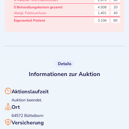
4 Material- und Laborkosten:
2.670
00
5 Behandlungskosten gesamt:
4.508
20
Abzgl. Festzuschuss
1.401
40
Eigenanteil Patient
3.106
80
Details
Informationen zur Auktion
Aktionslaufzeit
Auktion beendet.
Ort
64572 Büttelborn
Versicherung