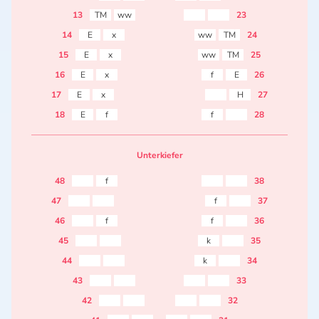
13
TM
ww
23
14
E
x
ww
TM
24
15
E
x
ww
TM
25
16
E
x
f
E
26
17
E
x
H
27
18
E
f
f
28
Unterkiefer
48
f
38
47
f
37
46
f
f
36
45
k
35
44
k
34
43
33
42
32