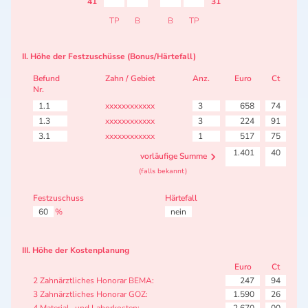
41
31
TP
B
B
TP
II. Höhe der Festzuschüsse (Bonus/Härtefall)
Befund
Zahn / Gebiet
Anz.
Euro
Ct
Nr.
1.1
xxxxxxxxxxxx
3
658
74
1.3
xxxxxxxxxxxx
3
224
91
3.1
xxxxxxxxxxxx
1
517
75
1.401
40
vorläufige Summe
(falls bekannt)
Festzuschuss
Härtefall
60
%
nein
III. Höhe der Kostenplanung
Euro
Ct
2 Zahnärztliches Honorar BEMA:
247
94
3 Zahnärztliches Honorar GOZ:
1.590
26