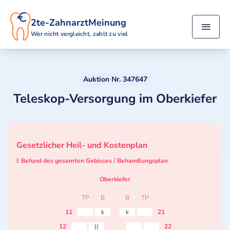
2te-ZahnarztMeinung
Wer nicht vergleicht, zahlt zu viel
Auktion Nr. 347647
Teleskop-Versorgung im Oberkiefer
Gesetzlicher Heil- und Kostenplan
I. Befund des gesamten Gebisses / Behandlungsplan
Oberkiefer
TP
B
B
TP
11
k
k
21
12
)(
22