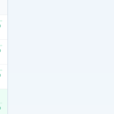
)
)
)
)