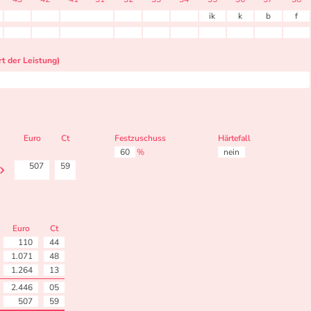
ik
k
b
f
t der Leistung)
Euro
Ct
Festzuschuss
Härtefall
60
%
nein
507
59
Euro
Ct
110
44
1.071
48
1.264
13
2.446
05
507
59