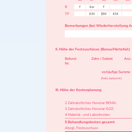
B
f
kw
f
TP
KM
BM
KM
Bemerkungen (bei Wiederherstellung Ar
II. Höhe der Festzuschüsse (Bonus/Härtefall)
Befund
Zahn / Gebiet
Anz.
Nr.
vorläufige Summe
(falls bekannt)
III. Höhe der Kostenplanung
2 Zahnärztliches Honorar BEMA:
3 Zahnärztliches Honorar GOZ:
4 Material- und Laborkosten:
5 Behandlungskosten gesamt:
Abzgl. Festzuschuss