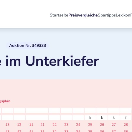
Startseite
Preisvergleiche
Spartipps
Lexikon
Auktion Nr. 349333
 im Unterkiefer
gsplan
k
k
k
f
13
12
11
21
22
23
24
25
26
27
28
43
42
41
31
32
33
34
35
36
37
38