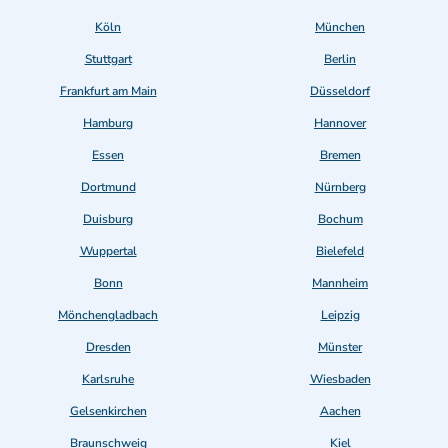
Köln
München
Stuttgart
Berlin
Frankfurt am Main
Düsseldorf
Hamburg
Hannover
Essen
Bremen
Dortmund
Nürnberg
Duisburg
Bochum
Wuppertal
Bielefeld
Bonn
Mannheim
Mönchengladbach
Leipzig
Dresden
Münster
Karlsruhe
Wiesbaden
Gelsenkirchen
Aachen
Braunschweig
Kiel