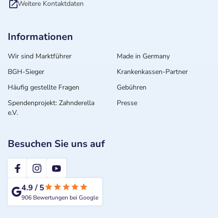
Weitere Kontaktdaten
Informationen
Wir sind Marktführer
Made in Germany
BGH-Sieger
Krankenkassen-Partner
Häufig gestellte Fragen
Gebühren
Spendenprojekt: Zahnderella
Presse
e.V.
Besuchen Sie uns auf
2te-ZahnarztMeinung
4.9
/
5
906
Bewertungen bei Google