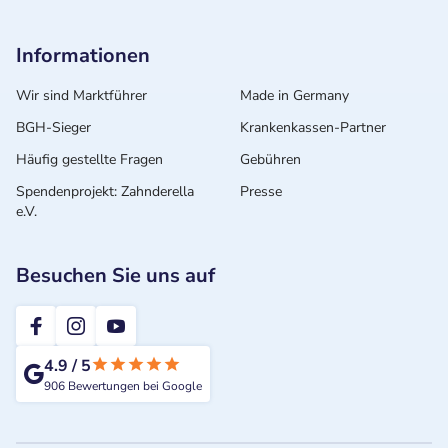
Informationen
Wir sind Marktführer
Made in Germany
BGH-Sieger
Krankenkassen-Partner
Häufig gestellte Fragen
Gebühren
Spendenprojekt: Zahnderella
Presse
e.V.
Besuchen Sie uns auf
2te-ZahnarztMeinung
4.9
/
5
906
Bewertungen bei Google