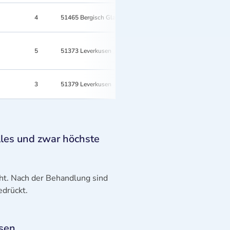
4
51465 Bergisch Gladbach
5
51373 Leverkusen
3
51379 Leverkusen
les und zwar höchste
cht. Nach der Behandlung sind
edrückt.
usen