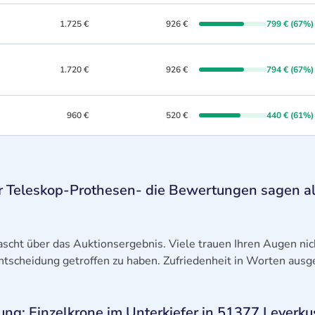
1.725 €
926 €
799 € (67%)
1.720 €
926 €
794 € (67%)
960 €
520 €
440 € (61%)
r Teleskop-Prothesen- die Bewertungen sagen al
ascht über das Auktionsergebnis. Viele trauen Ihren Augen ni
 Entscheidung getroffen zu haben. Zufriedenheit in Worten ausg
g: Einzelkrone im Unterkiefer in 51377 Leverk