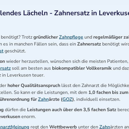
lendes Lächeln - Zahnersatz in Leverkus
 benötigt? Trotz
gründlicher
Zahnpflege
und
regelmäßiger za
n es in manchen Fällen sein, dass ein
Zahnersatz
benötigt wir
st
geschützt.
ion
wieder herzustellen, wünschen sich die meisten Patienten
rsatz
soll am besten aus
biokompatibler Vollkeramik
und da
z in Leverkusen teuer.
der
hoher Qualitätsanspruch
lässt den Zahnarzt die Möglichk
tellen. So kann er die Leistungen, mit dem
1,0 fachen bis zum
bührenordnung für
Zahn
ärzte (
GOZ
)
, individuell einsetzen.
ng
dürfen die
Leistungen auch über den 3,5 fachen Satz
berec
everkusen
enorm.
hnarztMeinung
regt den
Wettbewerb
unter den
Zahn
ärzten an