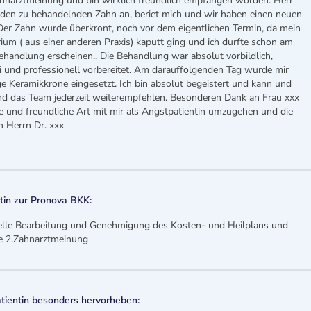
Zahnarztmeinung und bin wirklich freundlich empfangen worden. Herr
h den zu behandelnden Zahn an, beriet mich und wir haben einen neuen
 Der Zahn wurde überkront, noch vor dem eigentlichen Termin, da mein
ium ( aus einer anderen Praxis) kaputt ging und ich durfte schon am
ehandlung erscheinen.. Die Behandlung war absolut vorbildlich,
ei und professionell vorbereitet. Am darauffolgenden Tag wurde mir
ge Keramikkrone eingesetzt. Ich bin absolut begeistert und kann und
nd das Team jederzeit weiterempfehlen. Besonderen Dank an Frau xxx
de und freundliche Art mit mir als Angstpatientin umzugehen und die
 Herrn Dr. xxx
in zur Pronova BKK:
nelle Bearbeitung und Genehmigung des Kosten- und Heilplans und
ie 2.Zahnarztmeinung
tientin besonders hervorheben: