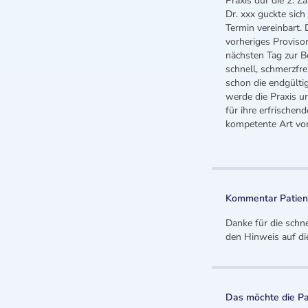
Praxis dur die 2. 
Dr. xxx guckte sic
Termin vereinbart.
vorheriges Provisor
nächsten Tag zur B
schnell, schmerzfr
schon die endgülti
werde die Praxis u
für ihre erfrischen
kompetente Art von
Kommentar Patient
Danke für die sch
den Hinweis auf d
Das möchte die Pa