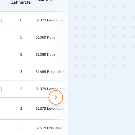
Zahnärzte
%)
6
51373 Leverkusen
5
51069 Köln
5
51069 Köln
3
51469 Bergisch Gladbach
%)
3
51379 Leverkusen
2
51379 Leverkusen
2
51519 Odenthal