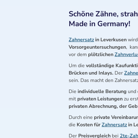
Schöne Zähne, strah
Made in Germany!
Zahnersatz
in Leverkusen
wird
Vorsorgeuntersuchungen
, kan
vor dem
plötzlichen
Zahnverlu
Um die
vollständige Kaufunkt
Brücken und Inlays.
Der
Zahne
sein. Das macht den Zahnersat
Die
individuelle Beratung
und 
mit
privaten Leistungen
zu ers
privaten Abrechnung, der Ge
Durch eine
private Vereinbaru
die
Kosten für
Zahnersatz
in L
Der
Preisvergleich
bei
2te-Za