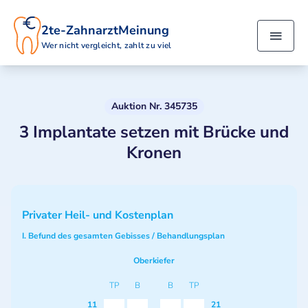
2te-ZahnarztMeinung
Wer nicht vergleicht, zahlt zu viel
Auktion Nr. 345735
3 Implantate setzen mit Brücke und
Kronen
Privater Heil- und Kostenplan
I. Befund des gesamten Gebisses / Behandlungsplan
Oberkiefer
TP
B
B
TP
11
21