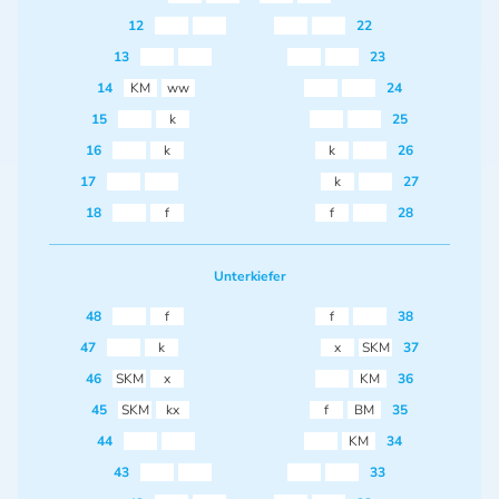
12
22
13
23
14
KM
ww
24
15
k
25
16
k
k
26
17
k
27
18
f
f
28
Unterkiefer
48
f
f
38
47
k
x
SKM
37
46
SKM
x
KM
36
45
SKM
kx
f
BM
35
44
KM
34
43
33