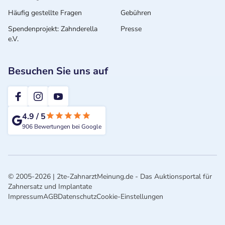
Häufig gestellte Fragen
Gebühren
Spendenprojekt: Zahnderella
Presse
e.V.
Besuchen Sie uns auf
2te-ZahnarztMeinung
4.9
/
5
906
Bewertungen bei Google
© 2005-2026 | 2te-ZahnarztMeinung.de - Das Auktionsportal für
Zahnersatz und Implantate
Impressum
AGB
Datenschutz
Cookie-Einstellungen