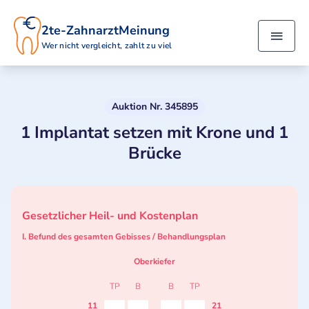
2te-ZahnarztMeinung
Wer nicht vergleicht, zahlt zu viel
Auktion Nr. 345895
1 Implantat setzen mit Krone und 1
Brücke
Gesetzlicher Heil- und Kostenplan
I. Befund des gesamten Gebisses / Behandlungsplan
Oberkiefer
TP
B
B
TP
11
21