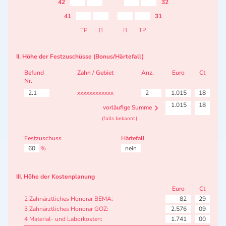
42
32
41
31
TP
B
B
TP
II. Höhe der Festzuschüsse (Bonus/Härtefall)
Befund
Zahn / Gebiet
Anz.
Euro
Ct
Nr.
2.1
xxxxxxxxxxxx
2
1.015
18
1.015
18
vorläufige Summe
(falls bekannt)
Festzuschuss
Härtefall
60
%
nein
III. Höhe der Kostenplanung
Euro
Ct
2 Zahnärztliches Honorar BEMA:
82
29
3 Zahnärztliches Honorar GOZ:
2.576
09
4 Material- und Laborkosten:
1.741
00