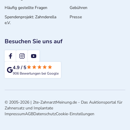
Häufig gestellte Fragen
Gebühren
Spendenprojekt: Zahnderella
Presse
e.V.
Besuchen Sie uns auf
2te-ZahnarztMeinung
4.9
/
5
906
Bewertungen bei Google
© 2005-2026 | 2te-ZahnarztMeinung.de - Das Auktionsportal für
Zahnersatz und Implantate
Impressum
AGB
Datenschutz
Cookie-Einstellungen